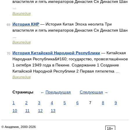
властителя и пять императоров Династия Ся Династия Шан
…
Википедия
История КНР
— История Китая Эпоха неолита Три
69
властителя и пять императоров Династия Ся Династия Шан
…
Википедия
История Китайской Народной Республики
— Китайская
70
Народная Республика&#160; государство, провозглашённое
1 октября 1949 года в Пекине. Содержание 1 Создание
Китайской Народной Республики 2 Первая пятилетка …
Википедия
Страницы
←
Предыдущая
Следующая
→
1
2
3
4
5
6
7
8
9
10
11
12
13
© Академик, 2000-2026
18+