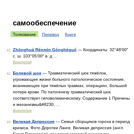
самообеспечение
Толкование
Перевод
Книги
Zhōnghuá Rénmín Gònghéguó
— Координаты: 32°48′00″
61
с. ш. 103°05′00″ в. д …
Википедия
Болевой шок
— Травматический шок тяжёлое,
62
угрожающее жизни больного патологическое состояние,
возникающее при тяжёлых травмах, операциях, большой
потере крови. По патогенезу травматический шок
соответствует гиповолемическому. Содержание 1 Причины
и механизмы&#8230; …
Википедия
Великая Депрессия
— Семья сборщиков гороха в период
63
кризиса. Фото Доротеи Ланге. Великая депрессия (англ.